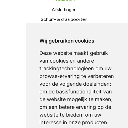
Afsluitingen
Schuif- & draaipoorten
Toegangscontrole
Metaalconstructies
Wij gebruiken cookies
Deze website maakt gebruik
Ondersteuning
van cookies en andere
trackingtechnologieën om uw
onderhoud
browse-ervaring te verbeteren
downloads
voor de volgende doeleinden:
technische fiches
om de basisfunctionaliteit van
de website mogelijk te maken
,
om een betere ervaring op de
Sitemap
website te bieden
,
om uw
home
interesse in onze producten