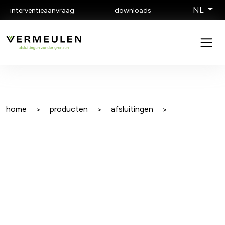
NL
interventieaanvraag
downloads
home
producten
afsluitingen