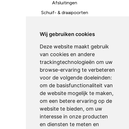
Afsluitingen
Schuif- & draaipoorten
Toegangscontrole
Metaalconstructies
Wij gebruiken cookies
Deze website maakt gebruik
Ondersteuning
van cookies en andere
trackingtechnologieën om uw
onderhoud
browse-ervaring te verbeteren
downloads
voor de volgende doeleinden:
technische fiches
om de basisfunctionaliteit van
de website mogelijk te maken
,
om een betere ervaring op de
Sitemap
website te bieden
,
om uw
home
interesse in onze producten
producten
en diensten te meten en