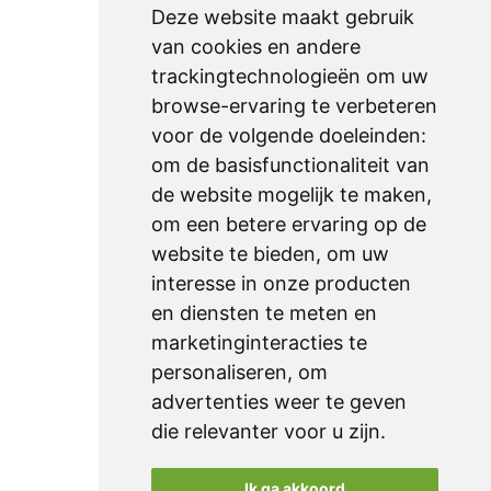
Deze website maakt gebruik
Ondersteuning
van cookies en andere
trackingtechnologieën om uw
onderhoud
browse-ervaring te verbeteren
downloads
voor de volgende doeleinden:
technische fiches
om de basisfunctionaliteit van
de website mogelijk te maken
,
om een betere ervaring op de
Sitemap
website te bieden
,
om uw
home
interesse in onze producten
producten
en diensten te meten en
marketinginteracties te
realisaties
personaliseren
,
om
over ons
advertenties weer te geven
contact
die relevanter voor u zijn
.
klanten
Ik ga akkoord