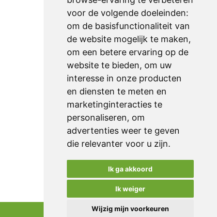
downloads
voor de volgende doeleinden:
technische fiches
om de basisfunctionaliteit van
de website mogelijk te maken
,
om een betere ervaring op de
Sitemap
website te bieden
,
om uw
home
interesse in onze producten
producten
en diensten te meten en
marketinginteracties te
realisaties
personaliseren
,
om
over ons
advertenties weer te geven
contact
die relevanter voor u zijn
.
klanten
Ik ga akkoord
offerteaanvraag
Ik weiger
Wijzig mijn voorkeuren
Privacy