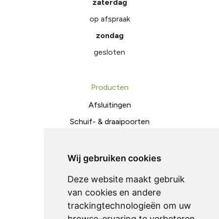
zaterdag
op afspraak
zondag
gesloten
Producten
Afsluitingen
Schuif- & draaipoorten
Toegangscontrole
Metaalconstructies
Wij gebruiken cookies
Deze website maakt gebruik
Ondersteuning
van cookies en andere
trackingtechnologieën om uw
onderhoud
browse-ervaring te verbeteren