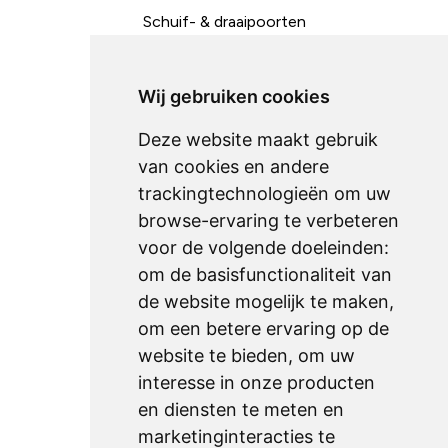
Schuif- & draaipoorten
Toegangscontrole
Metaalconstructies
Wij gebruiken cookies
Deze website maakt gebruik
Ondersteuning
van cookies en andere
trackingtechnologieën om uw
onderhoud
browse-ervaring te verbeteren
downloads
voor de volgende doeleinden:
technische fiches
om de basisfunctionaliteit van
de website mogelijk te maken
,
om een betere ervaring op de
Sitemap
website te bieden
,
om uw
home
interesse in onze producten
producten
en diensten te meten en
marketinginteracties te
realisaties