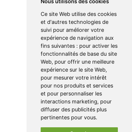
Nous utilisons des cookies
Service
Ce site Web utilise des cookies
et d'autres technologies de
entretien
suivi pour améliorer votre
téléchargements
expérience de navigation aux
fiches techniques
fins suivantes :
pour activer les
fonctionnalités de base du site
Web
,
pour offrir une meilleure
Plan du site
expérience sur le site Web
,
accueil
pour mesurer votre intérêt
produits
pour nos produits et services
et pour personnaliser les
réalisations
interactions marketing
,
pour
à propos
diffuser des publicités plus
clients
pertinentes pour vous
.
contact