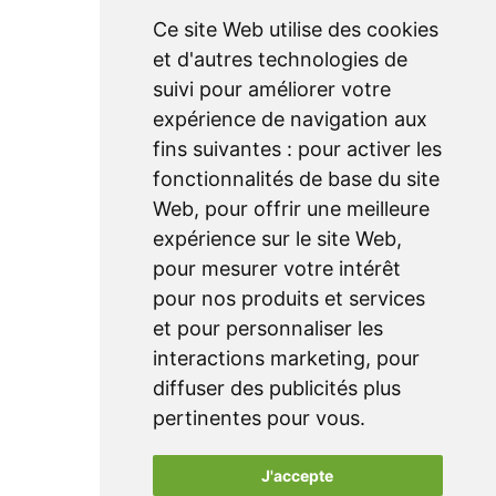
Service
Ce site Web utilise des cookies
et d'autres technologies de
entretien
suivi pour améliorer votre
téléchargements
expérience de navigation aux
fiches techniques
fins suivantes :
pour activer les
fonctionnalités de base du site
Web
,
pour offrir une meilleure
Plan du site
expérience sur le site Web
,
accueil
pour mesurer votre intérêt
produits
pour nos produits et services
et pour personnaliser les
réalisations
interactions marketing
,
pour
à propos
diffuser des publicités plus
clients
pertinentes pour vous
.
contact
J'accepte
demande d'offerte