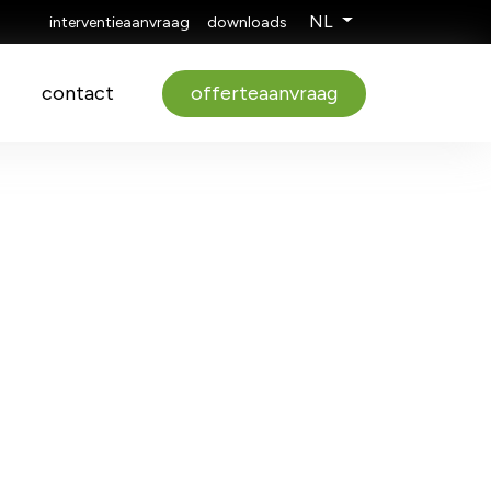
NL
interventieaanvraag
downloads
contact
offerteaanvraag