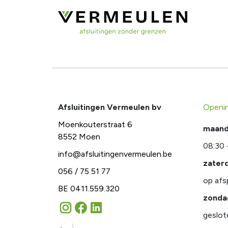
Afsluitingen Vermeulen bv
Openi
Moenkouterstraat 6
maanda
8552 Moen
08:30 
info@afsluitingenvermeulen.be
zater
056 / 75 51 77
op afs
BE 0411.559.320
zonda
geslot