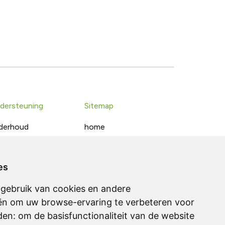
dersteuning
Sitemap
derhoud
home
wnloads
producten
chnische fiches
realisaties
es
over ons
gebruik van cookies en andere
contact
ën om uw browse-ervaring te verbeteren voor
klanten
den:
om de basisfunctionaliteit van de website