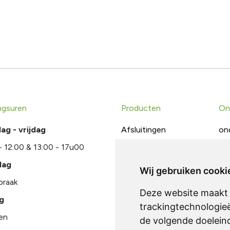
ngsuren
Producten
On
g - vrijdag
Afsluitingen
on
- 12:00 & 13:00 - 17u00
Schuif- & draaipoorten
do
dag
Toegangscontrole
te
Wij gebruiken cooki
praak
Metaalconstructies
Deze website maakt 
g
trackingtechnologie
en
de volgende doelein